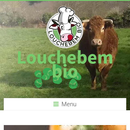
Louchebem
bio
Boucher – Charcutier – Traiteur, à Plonéour-Lanvern
Menu