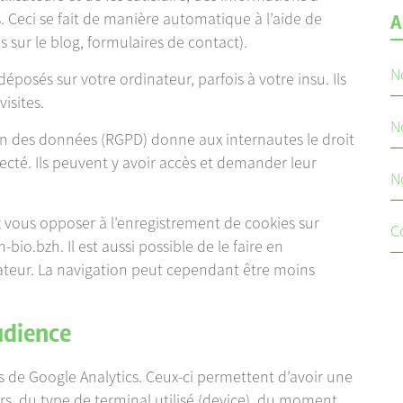
. Ceci se fait de manière automatique à l’aide de
A
 sur le blog, formulaires de contact).
N
déposés sur votre ordinateur, parfois à votre insu. Ils
isites.
N
on des données (RGPD) donne aux internautes le droit
ecté. Ils peuvent y avoir accès et demander leur
N
 vous opposer à l’enregistrement de cookies sur
C
bio.bzh. Il est aussi possible de le faire en
ateur. La navigation peut cependant être moins
udience
es de Google Analytics. Ceux-ci permettent d’avoir une
urs, du type de terminal utilisé (device), du moment