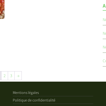
A
N
N
N
C
2
3
→
Mentions légales
Politique de confidentialité