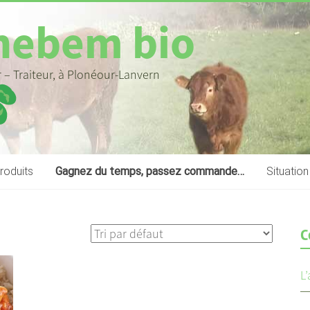
hebem bio
 – Traiteur, à Plonéour-Lanvern
roduits
Gagnez du temps, passez commande…
Situation
C
L